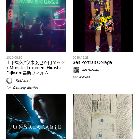
2020.06.30
2019.12.28
山下智久×伊東玄己が再タッグ
Self Portrait Collage
7 Moncler Fragment Hiroshi
Rio Harada
Fujiwara最新フィルム
for
Movies
RoC Staff
for
Clothing
,
Movies