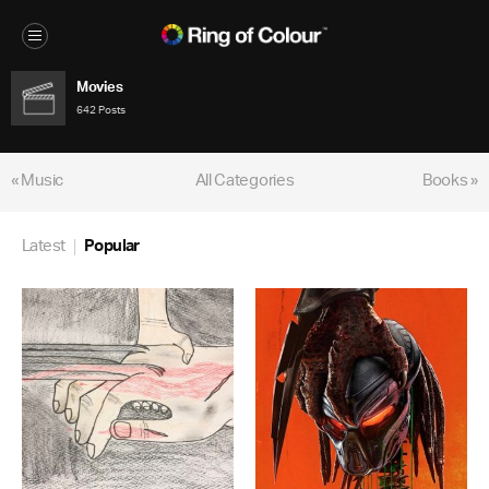
Movies
642 Posts
« Music
All Categories
Books »
Latest
Popular