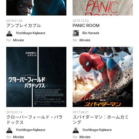
2019.01.26
2015.12.02
アンブレイカブル
PANIC ROOM
Yoshikage Kajiwara
Rio Harada
for
Movies
for
Movies
2019.02.14
2017.08.21
クローバーフィールド・パラ
スパイダーマン：ホームカミ
ドックス
ング
Yoshikage Kajiwara
Yoshikage Kajiwara
for
Movies
for
Movies