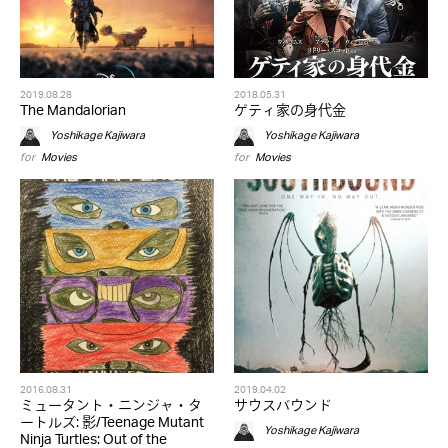
2019.08.28
2018.05.31
The Mandalorian
ゲティ家の身代金
Yoshikage Kajiwara
Yoshikage Kajiwara
for
Movies
for
Movies
2016.08.31
2019.04.02
ミュータント・ニンジャ・タ
サウスバウンド
ートルズ: 影/Teenage Mutant
Yoshikage Kajiwara
Ninja Turtles: Out of the