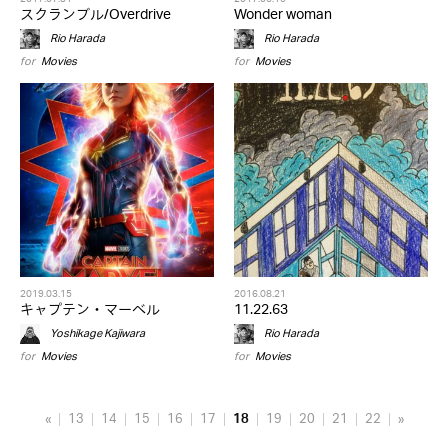
スクランブル/Overdrive
Wonder woman
Rio Harada
Rio Harada
for
Movies
for
Movies
2019.03.15
2016.08.21
キャプテン・マーベル
11.22.63
Yoshikage Kajiwara
Rio Harada
for
Movies
for
Movies
«
13
14
15
16
17
18
19
20
21
22
»