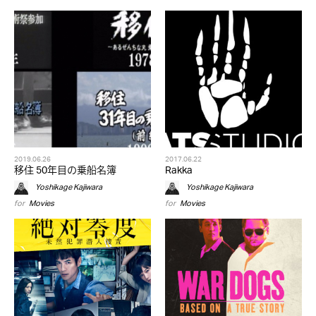
2019.06.26
2017.06.22
移住 50年目の乗船名簿
Rakka
Yoshikage Kajiwara
Yoshikage Kajiwara
for
Movies
for
Movies