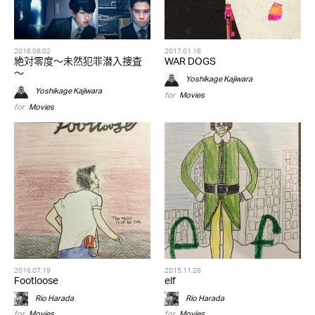
2018.08.02
2017.01.16
絶対零度～未然犯罪潜入捜査
WAR DOGS
～
Yoshikage Kajiwara
Yoshikage Kajiwara
for
Movies
for
Movies
2016.07.19
2015.11.26
Footloose
elf
Rio Harada
Rio Harada
for
Movies
for
Movies