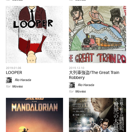
2019.01.06
2015.12.10
LOOPER
大列車強盗/The Great Train
Robbery
Rio Harada
Rio Harada
for
Movies
for
Movies