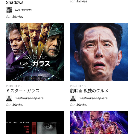
for
Movies
Shadows
Rio Harada
for
Movies
2019.01.23
2025.01.16
ミスター・ガラス
劇映画 孤独のグルメ
Yoshikage Kajiwara
Yoshikage Kajiwara
for
Movies
for
Movies