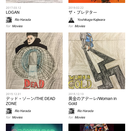
2017.03.12
2019.02.22
LOGAN
ザ・プレデター
Rio Harada
Yoshikage Kajiwara
for
Movies
for
Movies
2015.12.31
2015.12.13
デッド・ゾーン/THE DEAD
黄金のアデーレ/Woman in
ZONE
Gold
Rio Harada
Rio Harada
for
Movies
for
Movies