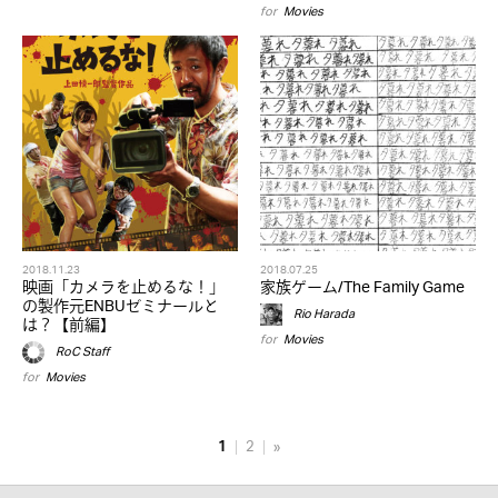
for
Movies
2018.11.23
2018.07.25
映画「カメラを止めるな！」
家族ゲーム/The Family Game
の製作元ENBUゼミナールと
Rio Harada
は？【前編】
for
Movies
RoC Staff
for
Movies
1
2
»