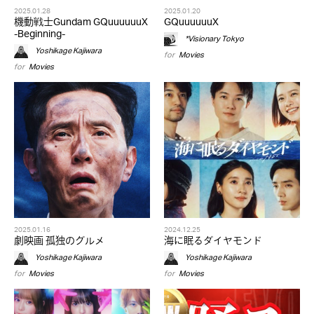
2025.01.28
2025.01.20
機動戦士Gundam GQuuuuuuX
GQuuuuuuX
-Beginning-
*Visionary Tokyo
Yoshikage Kajiwara
for
Movies
for
Movies
2025.01.16
2024.12.25
劇映画 孤独のグルメ
海に眠るダイヤモンド
Yoshikage Kajiwara
Yoshikage Kajiwara
for
Movies
for
Movies