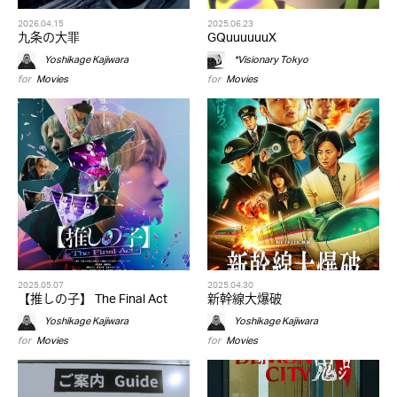
2026.04.15
2025.06.23
九条の大罪
GQuuuuuuX
Yoshikage Kajiwara
*Visionary Tokyo
for
Movies
for
Movies
2025.05.07
2025.04.30
【推しの子】 The Final Act
新幹線大爆破
Yoshikage Kajiwara
Yoshikage Kajiwara
for
Movies
for
Movies