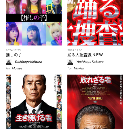
2024.12.23
2024.12.05
推しの子
踊る大捜査線 N.E.W.
Yoshikage Kajiwara
Yoshikage Kajiwara
for
Movies
for
Movies