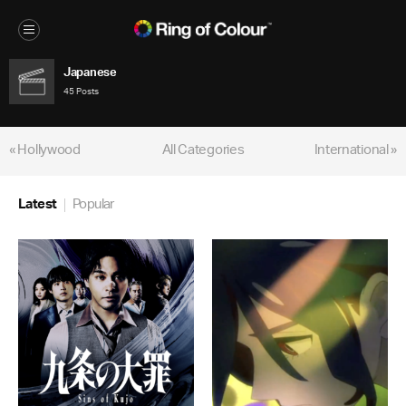
Japanese
45 Posts
« Hollywood
All Categories
International »
Latest
Popular