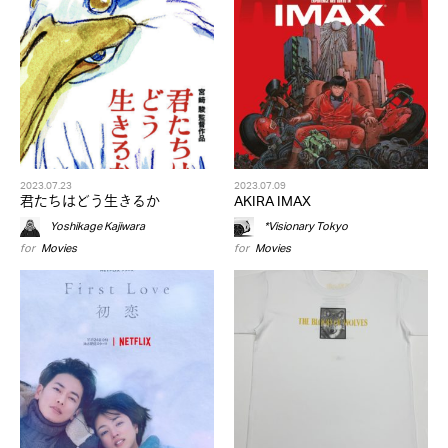
2023.07.23
2023.07.09
君たちはどう生きるか
AKIRA IMAX
Yoshikage Kajiwara
*Visionary Tokyo
for
Movies
for
Movies