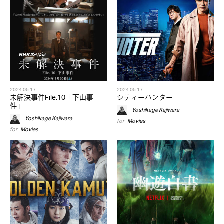
2024.05.17
2024.05.17
未解決事件File.10「下山事
シティーハンター
件」
Yoshikage Kajiwara
Yoshikage Kajiwara
for
Movies
for
Movies