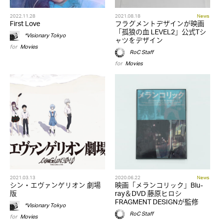
2022.11.28
2021.08.18
News
First Love
フラグメントデザインが映画
「孤狼の血 LEVEL2」公式Tシ
*Visionary Tokyo
ャツをデザイン
for
Movies
RoC Staff
for
Movies
2021.03.13
2020.06.22
News
シン・エヴァンゲリオン 劇場
映画「メランコリック」Blu-
版
ray＆DVD 藤原ヒロシ
FRAGMENT DESIGNが監修
*Visionary Tokyo
RoC Staff
for
Movies