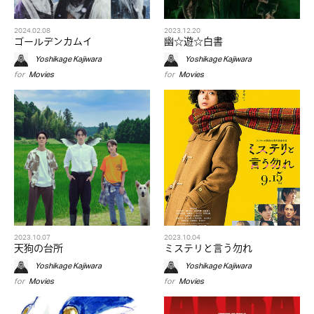
2024.02.08
2023.12.20
ゴールデンカムイ
幽☆遊☆白書
Yoshikage Kajiwara
Yoshikage Kajiwara
for
Movies
for
Movies
2023.10.07
2023.10.04
天狗の台所
ミステリと言う勿れ
Yoshikage Kajiwara
Yoshikage Kajiwara
for
Movies
for
Movies