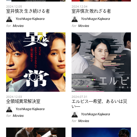
2024.12.05
2024.12.04
室井慎次 生き続ける者
室井慎次 敗れざる者
Yoshikage Kajiwara
Yoshikage Kajiwara
for
Movies
for
Movies
2024.12.03
2024.07.31
全領域異常解決室
エルピス—希望、あるいは災
い—
Yoshikage Kajiwara
Yoshikage Kajiwara
for
Movies
for
Movies