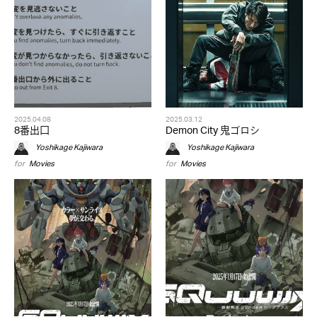
2025.04.08
2025.03.12
8番出口
Demon City 鬼ゴロシ
Yoshikage Kajiwara
Yoshikage Kajiwara
for
Movies
for
Movies