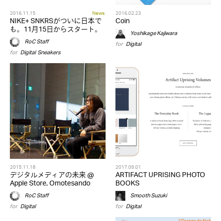
2016.11.15
News
2016.02.23
NIKE+ SNKRSがついに日本で
Coin
も。11月15日からスタート。
Yoshikage Kajiwara
RoC Staff
for
Digital
for
Digital
,
Sneakers
2015.11.18
2017.09.01
デジタルメディアの未来 @
ARTIFACT UPRISING PHOTO
Apple Store, Omotesando
BOOKS
RoC Staff
Smooth Suzuki
for
Digital
for
Digital