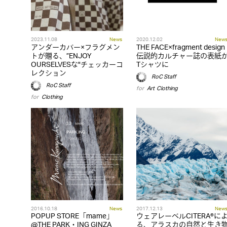
2023.11.08
News
2020.12.02
New
アンダーカバー×フラグメン
THE FACE×fragment design
トが贈る、”ENJOY
伝説的カルチャー誌の表紙
OURSELVESな"チェッカーコ
Tシャツに
レクション
RoC Staff
RoC Staff
for
Art
,
Clothing
for
Clothing
2016.10.18
News
2017.12.13
New
POPUP STORE「mame」
ウェアレーベルCITERA®に
@THE PARK・ING GINZA
る、アラスカの自然と生き