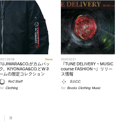
2021.05.08
News
2020.02.01
FUJIWARA&CO.がカムバッ
『TUNE DELIVERY ~ MUSIC
ク、KIYONAGA&CO.とWネ
course FASHION ~』リリー
ームの限定コレクション
ス情報
RoC Staff
S.U.C.C.
for
Clothing
for
Books
,
Clothing
,
Music
»