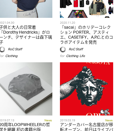
2021.04.30
2020.11.20
子供と大人の日常着
「sacai」のホリデーコレク
「Dorothy Hendricks」がロ
ション PORTER、アスティ
ーンチ、デザイナーは森下璃
エ、CASETiFY、A.P.C.とのコ
子
ラボアイテムを発売
RoC Staff
RoC Staff
for
Clothing
for
Clothing
,
Life
2019.07.13
News
2019.03.19
News
20周年LOOPWHEELERの哲
アンダーカバー名古屋店が移
学を網羅 初の書籍出版
転オープン、前日はライブパ