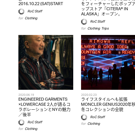
2016.10.22 (SAT)START
をフィーチャーしたポップ
ップストア「CITERA® IN
RoC Staff
ALASKA」オープン。
for
Clothing
RoC Staff
for
Clothing
,
Trips
2020.06.19
2020.02.23
ENGINEERED GARMENTS
ライフスタイルへも拡張
×LOWERCASE 2人が語るコ
MONCLER GENIUS2020年
ラボレーションとNYの魅力
冬コレクションの全貌
／後半
RoC Staff
RoC Staff
for
Clothing
for
Clothing