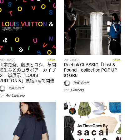
2021.02.03
News
2017.03.02
News
山本寛斎、藤原ヒロシ、草間
Reebok CLASSIC「Lost &
彌生らとのコラボアーカイブ
Found」collection POP UP
を一挙展示「LOUIS
at GR8
VUITTON &」原宿jingで開催
RoC Staff
RoC Staff
for
Clothing
for
Art
,
Clothing