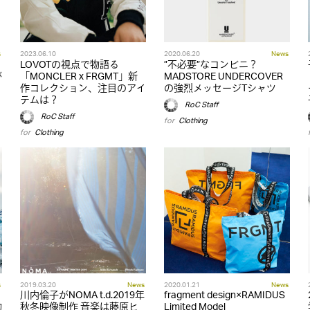
s
2023.06.10
2020.06.20
News
LOVOTの視点で物語る
”不必要”なコンビニ？
が
「MONCLER x FRGMT」新
MADSTORE UNDERCOVER
作コレクション、注目のアイ
の強烈メッセージTシャツ
テムは？
RoC Staff
RoC Staff
for
Clothing
for
Clothing
s
2019.03.20
News
2020.01.21
News
よ
川内倫子がNOMA t.d.2019年
fragment design×RAMIDUS
物
秋冬映像制作 音楽は藤原ヒ
Limited Model