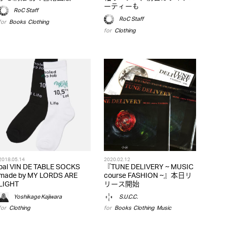
ーティーも
RoC Staff
RoC Staff
for
Books
,
Clothing
for
Clothing
2018.05.14
2020.02.12
bal VIN DE TABLE SOCKS
『TUNE DELIVERY ~ MUSIC
made by MY LORDS ARE
course FASHION ~』本日リ
LIGHT
リース開始
Yoshikage Kajiwara
S.U.C.C.
for
Clothing
for
Books
,
Clothing
,
Music