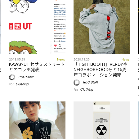
s
2018.05.29
News
2020.11.25
News
KAWS×UT セサミストリート
「TIGHTBOOTH」VERDYや
設
とのコラボ発表
NEIGHBORHOODらと15周
年コラボレーション発売
RoC Staff
RoC Staff
for
Clothing
for
Clothing