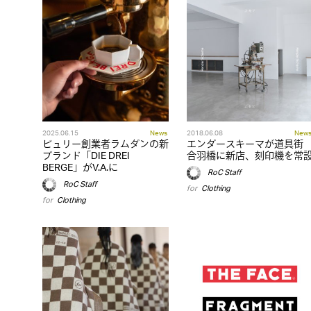
2025.06.15
News
2018.06.08
New
ビュリー創業者ラムダンの新
エンダースキーマが道具街
ブランド「DIE DREI
合羽橋に新店、刻印機を常
BERGE」がV.A.に
RoC Staff
RoC Staff
for
Clothing
for
Clothing