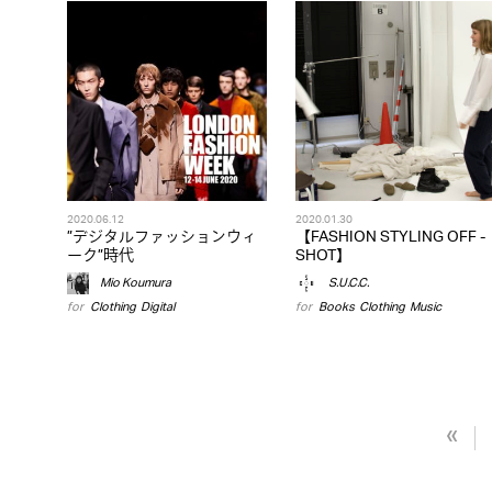
2020.06.12
2020.01.30
”デジタルファッションウィ
【FASHION STYLING OFF -
ーク”時代
SHOT】
Mio Koumura
S.U.C.C.
for
Clothing
,
Digital
for
Books
,
Clothing
,
Music
«