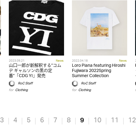
2023.09.21
News
2022.04.18
News
山口一郎が新解釈する”コム
Loro Piana featuring Hiroshi
デ ギャルソンの黒の定
Fujiwara 2022Spring
番”「CDG YI」発売
Summer Collection
RoC Staff
RoC Staff
for
Clothing
for
Clothing
3
4
5
6
7
8
9
10
11
12