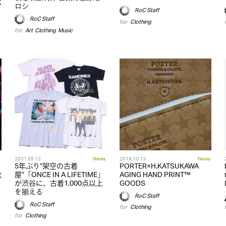
ア
ロシ
RoC Staff
RoC Staff
for
Clothing
for
Art
,
Clothing
,
Music
2021.05.12
News
2018.10.13
News
5年ぶり”架空の古着
PORTER×H.KATSUKAWA
秋
屋”「ONCE IN A LIFETIME」
AGING HAND PRINT™
が渋谷に、古着1,000点以上
GOODS
を揃える
RoC Staff
RoC Staff
for
Clothing
for
Clothing