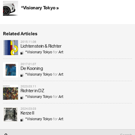
*Visionary Tokyo »
Related Articles
2015.11.08
Lichtenstein & Richter
*Visionary Tokyo
for
Art
2017.01.07
De Kooning
*Visionary Tokyo
for
Art
2023.03.11
Richter in DZ
*Visionary Tokyo
for
Art
2024.03.03
Kerze II
*Visionary Tokyo
for
Art