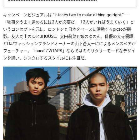
キャンペーンビジュアルは “It takes two to make a thing go right.” ー
「物事をうまく進めるには2人が必要だ」「
2人がいればうまくいく」と
いうコンセプトを元に、ロンドンと日本をベースに活動するpiczoが撮
影。友人同士のIOと3HOUSE、太
田莉菜と娘のゆのん、俳優の大寺優輝
とDJ/ファッションブランドオーナーの山下蒼太ーにによるメンズペアが
フューチャー。「
sacai
/ WTAPS」ならではのミリタリーモードなデザイ
ンを纏い、シンクロするスタイルにも注目だ。