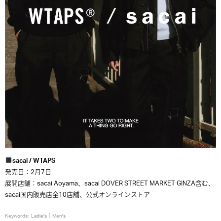
sacai
/ WTAPS
発売日：2月7日
展開店舗：sacai Aoyama、sacai DOVER STREET MARKET GINZA含む、
sacai国内販売店全10店舗、公式オンラインストア
Keywords:
Ladie's
Men's