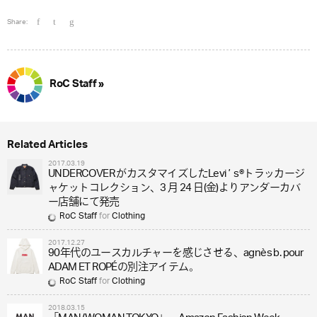
Share:
RoC Staff »
Related Articles
2017.03.19
UNDERCOVER がカスタマイズしたLeviʼ s®トラッカージ
ャケットコレクション、3 月 24 日(金)よりアンダーカバ
ー店舗にて発売
RoC Staff
for
Clothing
2017.12.27
90年代のユースカルチャーを感じさせる、agnès b. pour
ADAM ET ROPÉの別注アイテム。
RoC Staff
for
Clothing
2018.03.15