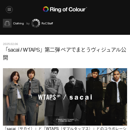
Clothing
RoC Staff
2025.02.06
「sacai / WTAPS」第二弾 ペアでまとうヴィジュアル公
開
「sacai（サカイ）」と「WTAPS（ダブルタップス）」とのコラボレーシ