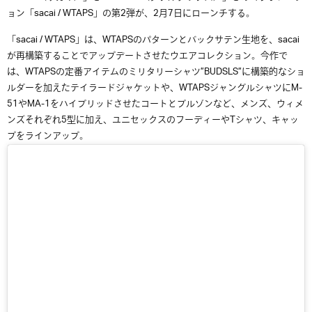
ョン「
sacai
/ WTAPS」の第2弾が、2月7日にローンチする。
「
sacai
/ WTAPS」は、WTAPS
のパターンとバックサテン生地を、
sacai
が
再構築することでアップデートさせたウエアコレクション。今作で
は、WTAPSの定番アイテムのミリタリーシャツ”BUDSLS”に
構築的
なショ
ルダーを加えたテイラードジャケットや、WTAPSジャングルシャツに
M-
51
や
MA-1
をハイブリッドさせたコートとブルゾンなど、
メンズ、ウィメ
ンズそれぞれ
5
型に加え、ユニセックスのフーディーや
T
シャツ、キャッ
プをラインアップ。