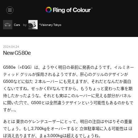
Cars
*Visionary Tokyo
2024.04.24
New G580e
G580e（=EQG）は、ようやく明日の昼前に発表のようです。イルミネー
ティッド グリルが採用されるようですが、肝心のグリルのデザインが
G500などに似た ２本ルーバー にも見えますが、それだとなんだか面白
くないですね。せっかくEVなんですから、もうちょっと変わった事を期
待したかったような。それとも実はこのルーバーに見える部分がパネル
に開いた穴で、G500とは全然違うデザインという可能性もあるのかもで
すが…。
あとは 東京のゲレンデユーザーにとって、明日の注目はやはりその重量
でしょう。もし2,700kgをオーバーすると 立体駐車場に入る可能性は ほ
ぼ消え去りますが、まぁ3,000kgは超えるでしょうね。