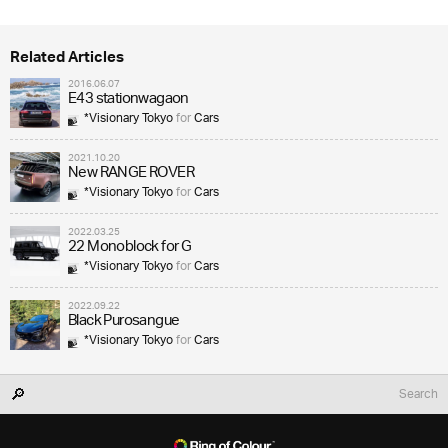
Related Articles
2016.06.07
E43 stationwagaon
*Visionary Tokyo
for
Cars
2021.10.20
New RANGE ROVER
*Visionary Tokyo
for
Cars
2022.03.25
22 Monoblock for G
*Visionary Tokyo
for
Cars
2022.09.22
Black Purosangue
*Visionary Tokyo
for
Cars