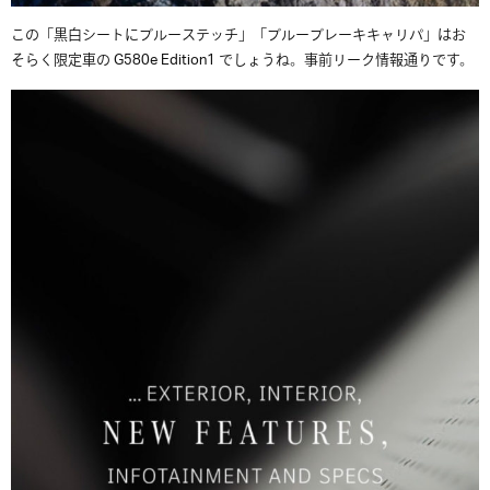
この「黒白シートにブルーステッチ」「ブルーブレーキキャリパ」はお
そらく限定車の G580e Edition1 でしょうね。事前リーク情報通りです。