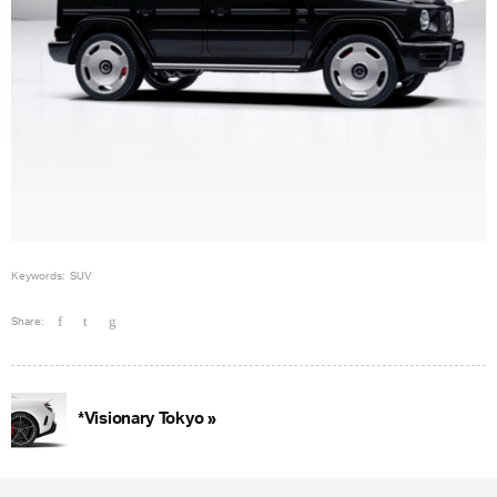
Keywords:
SUV
Share:
*Visionary Tokyo »