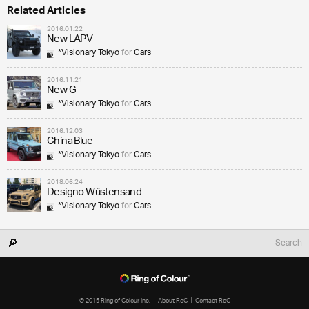
Related Articles
2016.01.22
New LAPV
*Visionary Tokyo
for
Cars
2016.11.21
New G
*Visionary Tokyo
for
Cars
2016.12.03
China Blue
*Visionary Tokyo
for
Cars
2018.06.24
Designo Wüstensand
*Visionary Tokyo
for
Cars
© 2015 Ring of Colour Inc.
About RoC
Contact RoC