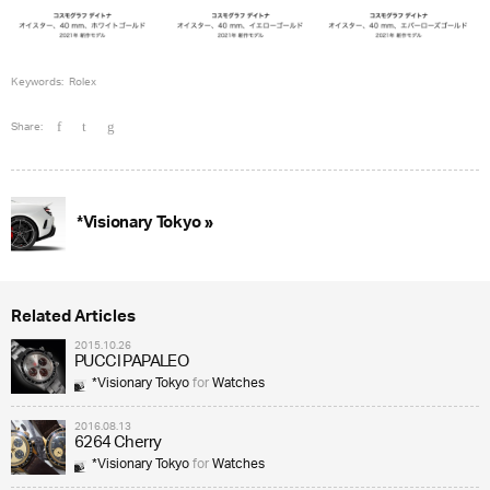
Keywords:
Rolex
Share:
*Visionary Tokyo »
Related Articles
2015.10.26
PUCCI PAPALEO
*Visionary Tokyo
for
Watches
2016.08.13
6264 Cherry
*Visionary Tokyo
for
Watches