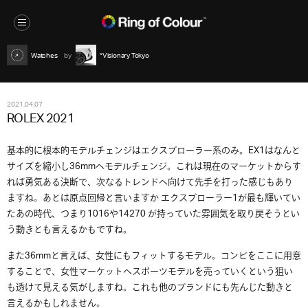
Watches
*Visionary Tokyo
2021.04.07
ROLEX 2021
基本的に根本的モデルチェンジはエクスプローラー系のみ。EX1はなんと
サイズを縮小し36mmへモデルチェンジ。これは現在のマーケットからす
れば勇気ある決断で、次なるトレンドへ向けて先手を打った感じもあり
ますね。あとは原点回帰と言いますか エクスプローラー1が最も輝いてい
たあの時代、つまり1016や14270 が持っていた雰囲気を取り戻そうとい
う動きとも言えるかもですね。
また36mmと言えば、女性にもフィットするモデル。コンビをここに用意
することで、女性マーケットへスポーツモデルを売っていくという狙い
も透けて見える気がしますね。これも他のブランドにも先んじた動きと
言えるかもしれません。