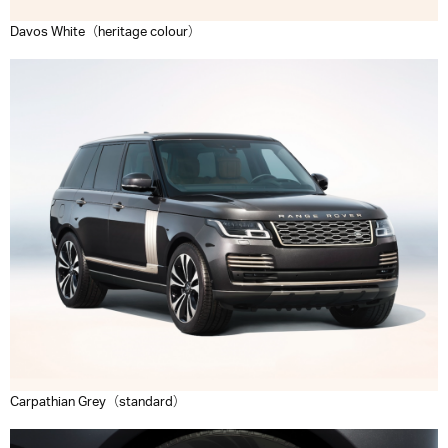
Davos White（heritage colour）
Carpathian Grey（standard）