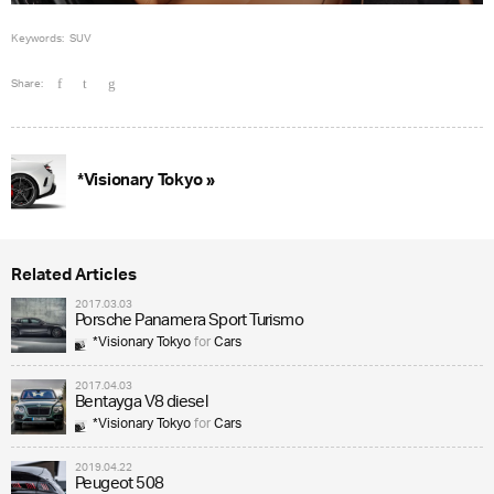
Keywords:
SUV
Share:
*Visionary Tokyo »
Related Articles
2017.03.03
Porsche Panamera Sport Turismo
*Visionary Tokyo
for
Cars
2017.04.03
Bentayga V8 diesel
*Visionary Tokyo
for
Cars
2019.04.22
Peugeot 508