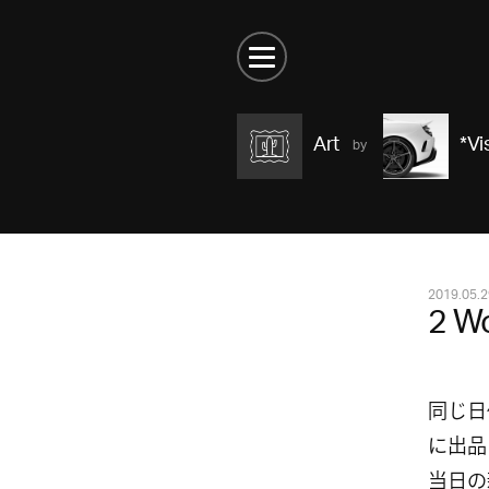
Art
*Vi
2019.05.2
2 Wo
同じ日
に出品
当日の