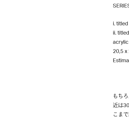
SERIES
i. titl
ii. tit
acryli
20,5 x
Estima
もちろ
近は3
こまで