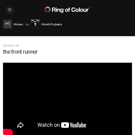
Movies
Hiroshi Fujiwara
2019.01.18
the front runner