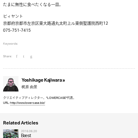
たまに無性に食べたくなる一皿。
ビィヤント
京都府京都市左京区東大路通丸太町上ル東側聖護院西町12
075-751-7415
Keywords:
Share:
Yoshikage Kajiwara »
梶原 由景
クリエイティブディレクター。"LOWERCASE"代表。
URL:
http://www.lowercase.biz/
Related Articles
2016.06.20
Bæst