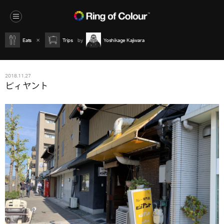
Eats
Trips
Yoshikage Kajiwara
2018.11.27
ビィヤント