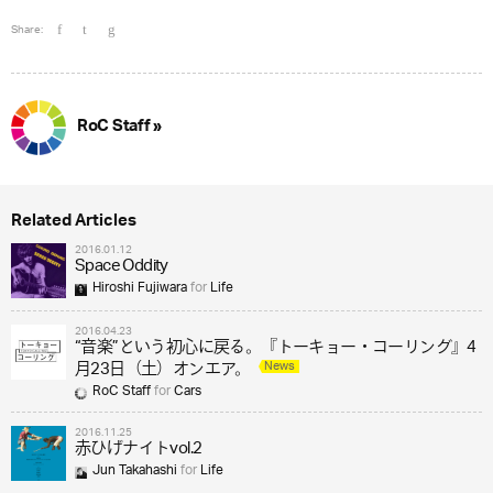
Share:
RoC Staff »
Related Articles
2016.01.12
Space Oddity
Hiroshi Fujiwara
for
Life
2016.04.23
“音楽”という初心に戻る。『トーキョー・コーリング』4
News
月23日（土）オンエア。
RoC Staff
for
Cars
2016.11.25
赤ひげナイトvol.2
Jun Takahashi
for
Life