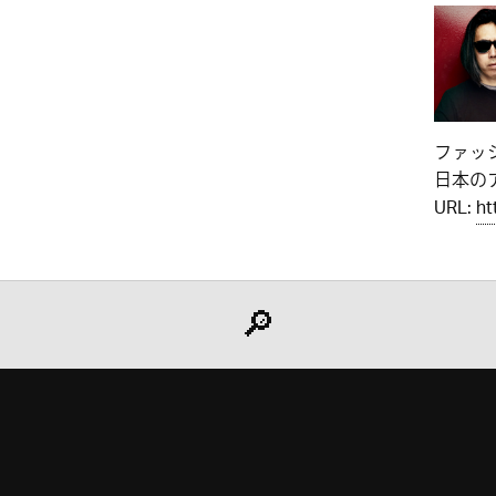
ファッ
日本のア
URL:
ht