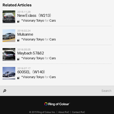
Related Articles
2015.11.29
New E class（W213）
*Visionary Tokyo
for
Cars
2016.02.24
Mulsanne
*Visionary Tokyo
for
Cars
2016.05.05
Maybach 57&62
*Visionary Tokyo
for
Cars
2016.07.17
600SEL（W140）
*Visionary Tokyo
for
Cars
© 2015 Ring of Colour Inc.
About RoC
Contact RoC