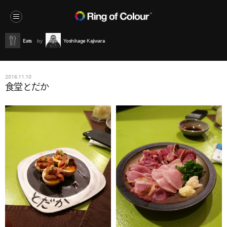
Eats
Yoshikage Kajiwara
2016.11.10
食堂とだか