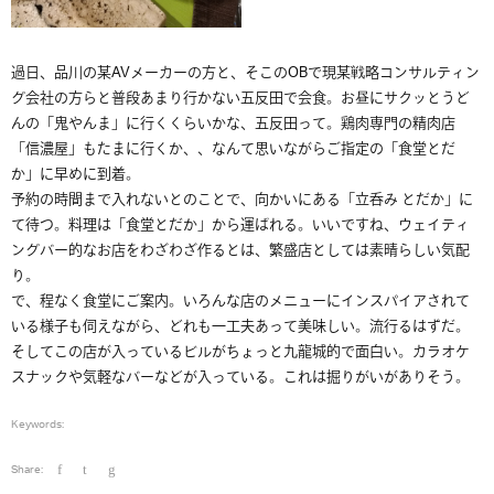
過日、品川の某AVメーカーの方と、そこのOBで現某戦略コンサルティン
グ会社の方らと普段あまり行かない五反田で会食。お昼にサクッとうど
んの「鬼やんま」に行くくらいかな、五反田って。鶏肉専門の精肉店
「信濃屋」もたまに行くか、、なんて思いながらご指定の「食堂とだ
か」に早めに到着。
予約の時間まで入れないとのことで、向かいにある「立呑み とだか」に
て待つ。料理は「食堂とだか」から運ばれる。いいですね、ウェイティ
ングバー的なお店をわざわざ作るとは、繁盛店としては素晴らしい気配
り。
で、程なく食堂にご案内。いろんな店のメニューにインスパイアされて
いる様子も伺えながら、どれも一工夫あって美味しい。流行るはずだ。
そしてこの店が入っているビルがちょっと九龍城的で面白い。カラオケ
スナックや気軽なバーなどが入っている。これは掘りがいがありそう。
Keywords:
Share: