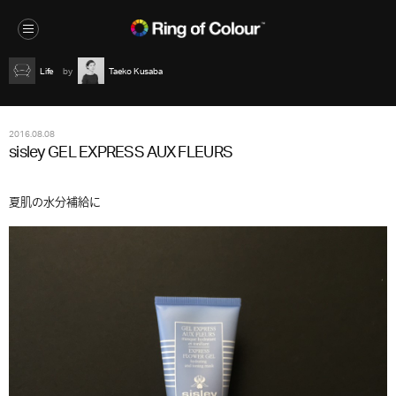
Life
Taeko Kusaba
2016.08.08
sisley GEL EXPRESS AUX FLEURS
夏肌の水分補給に