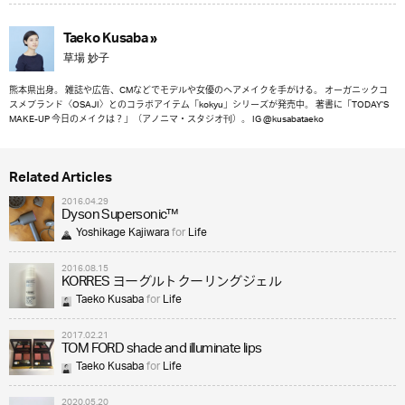
Taeko Kusaba »
草場 妙子
熊本県出身。 雑誌や広告、CMなどでモデルや女優のヘアメイクを手がける。 オーガニックコ
スメブランド〈OSAJI〉とのコラボアイテム「kokyu」シリーズが発売中。 著書に「TODAY’S
MAKE-UP 今日のメイクは？」（アノニマ・スタジオ刊）。 IG @kusabataeko
Related Articles
2016.04.29
Dyson Supersonic™
Yoshikage Kajiwara
for
Life
2016.08.15
KORRES ヨーグルトクーリングジェル
Taeko Kusaba
for
Life
2017.02.21
TOM FORD shade and illuminate lips
Taeko Kusaba
for
Life
2020.05.20